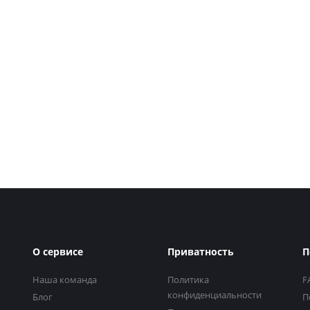
О сервисе
Приватность
П
Наша команда
Политика
F
конфиденциальности
Блог
П