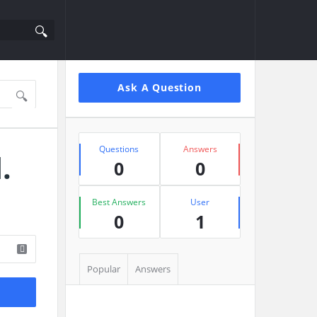
Sidebar
Ask A Question
Stats
Questions
Answers
.
0
0
Best Answers
User
0
1
Popular
Answers