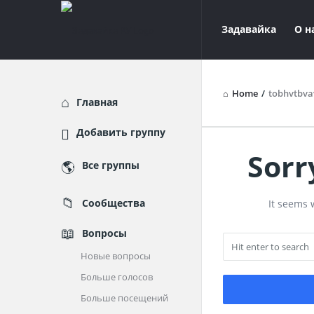
Задавайка
Задавайк
Задавайка
О н
РУ
РУ
Navigation
Home
/
tobhvtbva
Explore
Главная
Добавить группу
Sorr
Задавай
Все группы
РУ
Сообщества
It seems 
Latest
Вопросы
Question
Новые вопросы
Больше голосов
Больше посещений