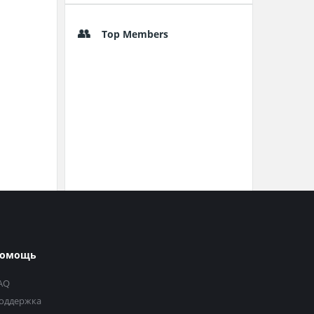
Top Members
омощь
AQ
оддержка